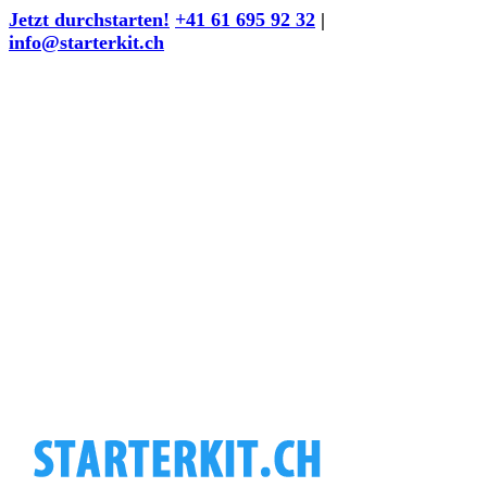
Zum
Jetzt durchstarten!
+41 61 695 92 32
|
Inhalt
info@starterkit.ch
springen